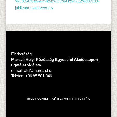
%C3%A9ves-a-miksz%C3%A1th-%E2%80%9D-
jubileumi-sakkverseny
Elérhetőség:
Marcali Helyi Közösség Egyesület Akciócsoport
ügyfélszolgálata
e-mail:
clld@marcali.hu
Telefon: +36 85 501-046
–
IMPRESSZUM
SÜTI – COOKIE KEZELÉS