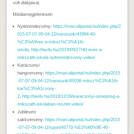
volt diákjaival.
Médiamegjelenések:
Nyitórendezvény:
https://marcaliportal.hu/index.php/2
015-07-07-09-04-12/varosunk/43984-40-
%C3%A9ves-a-miksz%C3%A1th-
iskola
,
http://tavitv.hu/2019/09/27/40-eves-a-
mikszath-iskola-nyitorendezveny-video/
Karácsonyi
hangverseny:
https://marcaliportal.hu/index.php/2015
-07-07-09-04-12/varosunk/45036-miksz%C3%A1th-
kar%C3%A1csony-
2
,
http://tavitv.hu/2019/12/26/karacsonyi-unnepseg-a-
mikszath-iskolaban-reszlet-video/
Jubileumi
sakkverseny:
https://marcaliportal.hu/index.php/2015
-07-07-09-04-12/sport/45770-%E2%80%9E-40-