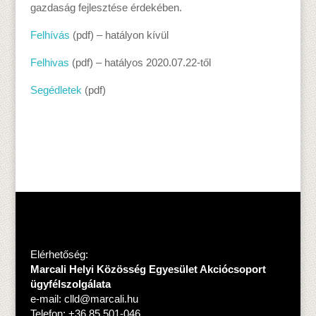
gazdaság fejlesztése érdekében.
Felhívás
(pdf) – hatályon kívül
Felhivas
(pdf) – hatályos 2020.07.22-től
Segédletek
(pdf)
Elérhetőség:
Marcali Helyi Közösség Egyesület Akciócsoport
ügyfélszolgálata
e-mail:
clld@marcali.hu
Telefon: +36 85 501-046